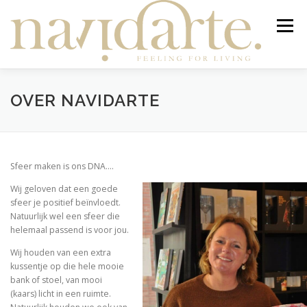
Ga
naar
Menu
de
inhoud
NIEUW
STYLING & ADVIES
WEBWINKEL
OVER NAVIDARTE
SALE
WINKEL
JOUW TAFEL
Sfeer maken is ons DNA….
Wij geloven dat een goede
TAFELKLEED OP MAAT
OVER
NIEUWBRIEF
sfeer je positief beïnvloedt.
Natuurlijk wel een sfeer die
Producten zoeken
helemaal passend is voor jou.
0 ITEMS
Wij houden van een extra
kussentje op die hele mooie
bank of stoel, van mooi
(kaars) licht in een ruimte.