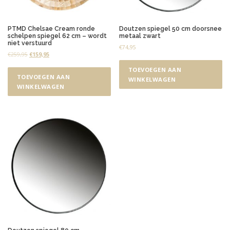
p
n
i
PTMD Chelsae Cream ronde
Doutzen spiegel 50 cm doorsnee
schelpen spiegel 62 cm – wordt
metaal zwart
e
niet verstuurd
€
74,95
u
O
H
€
259,95
€
159,95
w
o
u
s
TOEVOEGEN AAN
r
i
TOEVOEGEN AAN
WINKELWAGEN
t
s
d
WINKELWAGEN
p
i
e
r
g
o
e
n
p
k
r
e
i
l
j
i
s
j
i
k
s
e
:
p
€
r
1
i
5
j
9
s
,
w
9