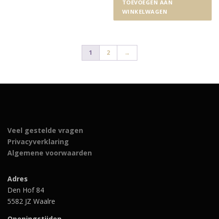
TOEVOEGEN AAN
WINKELWAGEN
1
2
→
Veel gestelde vragen
Privacyverklaring
Algemene voorwaarden
Adres
Den Hof 84
5582 JZ Waalre
Openingstijden