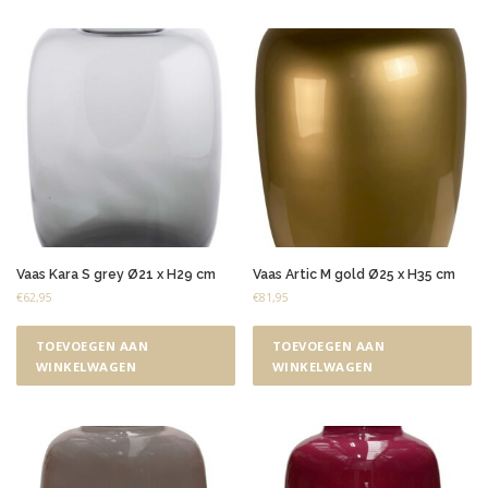
Vaas Kara S grey Ø21 x H29 cm
Vaas Artic M gold Ø25 x H35 cm
€
62,95
€
81,95
TOEVOEGEN AAN
TOEVOEGEN AAN
WINKELWAGEN
WINKELWAGEN