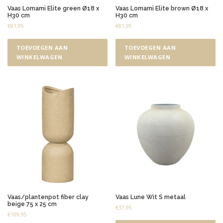
Vaas Lomami Elite green Ø18 x
Vaas Lomami Elite brown Ø18 x
H30 cm
H30 cm
€
81,95
€
81,95
TOEVOEGEN AAN
TOEVOEGEN AAN
WINKELWAGEN
WINKELWAGEN
Vaas/plantenpot fiber clay
Vaas Lune Wit S metaal
beige 75 x 25 cm
€
37,95
€
109,95