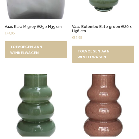
Vaas Kara M grey Ø25 x H35 cm
Vaas Bolombo Elite green Ø20 x
H36 cm
€
74,95
€
87,95
TOEVOEGEN AAN
TOEVOEGEN AAN
WINKELWAGEN
WINKELWAGEN