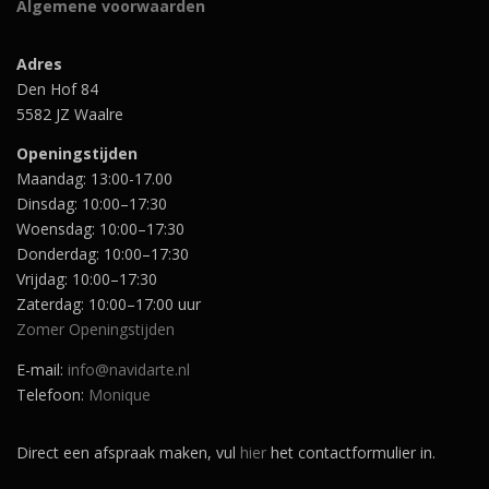
Algemene voorwaarden
s
5
s
5
w
.
w
.
a
a
Adres
s
s
Den Hof 84
:
:
€
€
5582 JZ Waalre
1
1
1
1
Openingstijden
,
,
Maandag: 13:00-17.00
9
9
Dinsdag: 10:00–17:30
5
5
.
.
Woensdag: 10:00–17:30
Donderdag: 10:00–17:30
Vrijdag: 10:00–17:30
Zaterdag: 10:00–17:00 uur
Zomer Openingstijden
E-mail:
info@navidarte.nl
Telefoon:
Monique
Direct een afspraak maken, vul
hier
het contactformulier in.