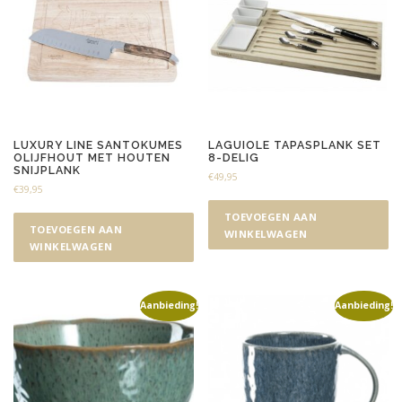
LUXURY LINE SANTOKUMES
LAGUIOLE TAPASPLANK SET
OLIJFHOUT MET HOUTEN
8-DELIG
SNIJPLANK
€
49,95
€
39,95
TOEVOEGEN AAN
TOEVOEGEN AAN
WINKELWAGEN
WINKELWAGEN
Aanbieding!
Aanbieding!