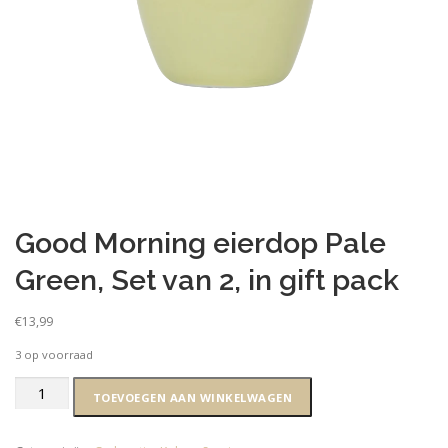
Good Morning eierdop Pale
Green, Set van 2, in gift pack
€
13,99
3 op voorraad
Good
TOEVOEGEN AAN WINKELWAGEN
Morning
eierdop
Pale