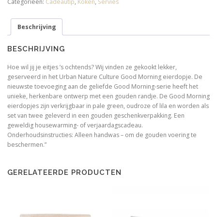
Categorieën:
Cadeautip
,
Koken
,
Servies
Green,
Set
Beschrijving
van
2,
in
BESCHRIJVING
gift
pack
Hoe wil jij je eitjes ’s ochtends? Wij vinden ze gekookt lekker,
aantal
geserveerd in het Urban Nature Culture Good Morning eierdopje. De
nieuwste toevoeging aan de geliefde Good Morning-serie heeft het
unieke, herkenbare ontwerp met een gouden randje. De Good Morning
eierdopjes zijn verkrijgbaar in pale green, oudroze of lila en worden als
set van twee geleverd in een gouden geschenkverpakking. Een
geweldig housewarming- of verjaardagscadeau.
Onderhoudsinstructies: Alleen handwas – om de gouden voering te
beschermen.”
GERELATEERDE PRODUCTEN