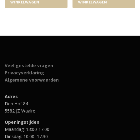
5
WINKELWAGEN
WINKELWAGEN
9
,
9
5
.
Veel gestelde vragen
Privacyverklaring
Algemene voorwaarden
Adres
Den Hof 84
5582 JZ Waalre
Openingstijden
Maandag: 13:00-17.00
Dinsdag: 10:00–17:30