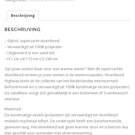
zand
170
Beschrijving
x
240
cm
BESCHRIJVING
(wordt
niet
– Stijlvol, superzacht vloerkleed
verstuurd)
– Vervaardigd uit 100% polyester
aantal
– Uitgevoerd in een zand tint
– H 1 cm x B 170 cm x D 240 cm
Zijn jouw voeten klaar voor een warme winter? Met dit superzachte
vloerkleed verwen je jouw voeten in de wintermaanden. Vloerkleed
Highway komt uit de collectie van het Nederlandse interieurmerk
BePureHome en is vervaardigd uit 100% kunstmatige vezels (polyester).
De zandkleur voegt zich gemakkelijk in een bohemien of Scandinavisch
interieur.
Materiaal
De kunstmatige vezels (polyester) zijn vervaardigd tot vloerkleed
middels machinaal tuften. De onderzijde heeft een beschermende,
geweven laag. Het vloerkleed laat geen warmte door en is hierom dus
niet geschikt voor woningen met vloerverwarming.