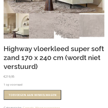
Highway vloerkleed super soft
zand 170 x 240 cm (wordt niet
verstuurd)
€
219,95
1 op voorraad
Highway
TOEVOEGEN AAN WINKELWAGEN
vloerkleed
super
soft
Categorieën:
Carpets
,
Woonaccessoires