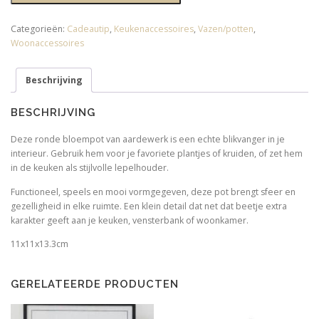
Bloempot/lepelhouder
Pomodori
Categorieën:
Cadeautip
,
Keukenaccessoires
,
Vazen/potten
,
Fijn
Woonaccessoires
Aardewerk
Multi
Beschrijving
aantal
BESCHRIJVING
Deze ronde bloempot van aardewerk is een echte blikvanger in je
interieur. Gebruik hem voor je favoriete plantjes of kruiden, of zet hem
in de keuken als stijlvolle lepelhouder.
Functioneel, speels en mooi vormgegeven, deze pot brengt sfeer en
gezelligheid in elke ruimte. Een klein detail dat net dat beetje extra
karakter geeft aan je keuken, vensterbank of woonkamer.
11x11x13.3cm
GERELATEERDE PRODUCTEN