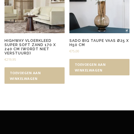
HIGHWAY VLOERKLEED
SADO BIG TAUPE VAAS Ø25 X
SUPER SOFT ZAND 170 X
H50 CM
240 CM (WORDT NIET
€
75,00
VERSTUURD)
€
219,95
TOEVOEGEN AAN
WINKELWAGEN
TOEVOEGEN AAN
WINKELWAGEN