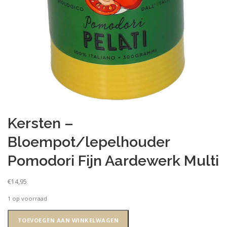
Kersten –
Bloempot/lepelhouder
Pomodori Fijn Aardewerk Multi
€
14,95
1 op voorraad
Kersten
TOEVOEGEN AAN WINKELWAGEN
-