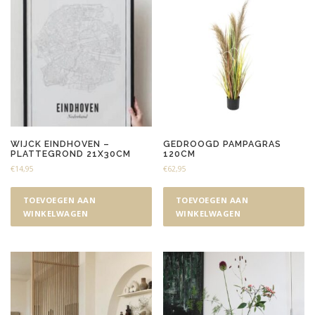
WIJCK EINDHOVEN –
GEDROOGD PAMPAGRAS
PLATTEGROND 21X30CM
120CM
€
14,95
€
62,95
TOEVOEGEN AAN
TOEVOEGEN AAN
WINKELWAGEN
WINKELWAGEN