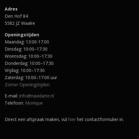
w
5
a
.
a
.
s
Adres
s
:
Den Hof 84
:
€
€
5582 JZ Waalre
3
2
7
4
,
Openingstijden
,
9
Maandag: 13:00-17.00
9
5
Dinsdag: 10:00–17:30
5
.
.
Woensdag: 10:00–17:30
Donderdag: 10:00–17:30
Vrijdag: 10:00–17:30
Zaterdag: 10:00–17:00 uur
Zomer Openingstijden
E-mail:
info@navidarte.nl
Telefoon:
Monique
Direct een afspraak maken, vul
hier
het contactformulier in.