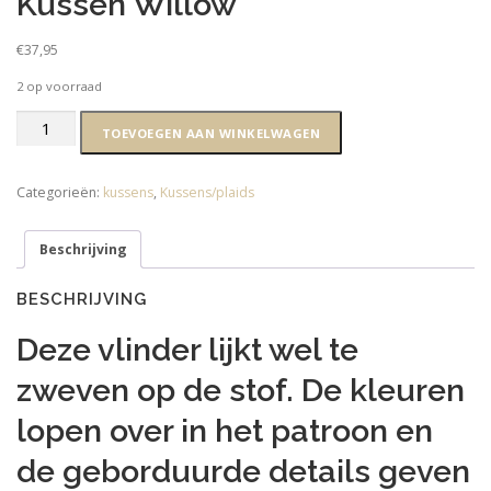
Kussen Willow
€
37,95
2 op voorraad
Kussen
TOEVOEGEN AAN WINKELWAGEN
Willow
aantal
Categorieën:
kussens
,
Kussens/plaids
Beschrijving
BESCHRIJVING
Deze vlinder lijkt wel te
zweven op de stof. De kleuren
lopen over in het patroon en
de geborduurde details geven