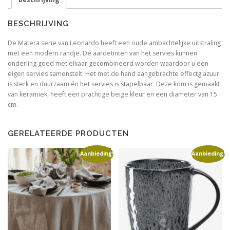
beige
l
j
aantal
i
s
BESCHRIJVING
j
i
k
s
De Matera serie van Leonardo heeft een oude ambachtelijke uitstraling
e
:
met een modern randje. De aardetinten van het servies kunnen
p
€
onderling goed met elkaar gecombineerd worden waardoor u een
r
8
eigen servies samenstelt. Het met de hand aangebrachte effectglazuur
i
,
is sterk en duurzaam én het servies is stapelbaar. Deze kom is gemaakt
j
9
van keramiek, heeft een prachtige beige kleur en een diameter van 15
s
5
cm.
w
.
a
s
GERELATEERDE PRODUCTEN
:
€
Aanbieding!
Aanbieding!
1
1
,
9
5
.