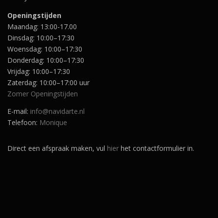
€
6
2
4
Openingstijden
1
,
Maandag: 13:00-17.00
7
9
,
Dinsdag: 10:00–17:30
5
5
.
Woensdag: 10:00–17:30
0
Donderdag: 10:00–17:30
.
Vrijdag: 10:00–17:30
Zaterdag: 10:00–17:00 uur
Zomer Openingstijden
E-mail:
info@navidarte.nl
Telefoon:
Monique
Direct een afspraak maken, vul
hier
het contactformulier in.