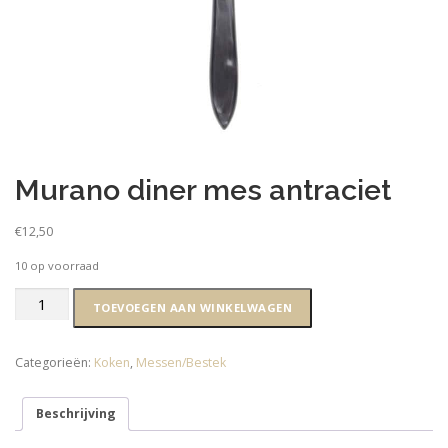
Murano diner mes antraciet
€
12,50
10 op voorraad
Murano
TOEVOEGEN AAN WINKELWAGEN
diner
mes
antraciet
Categorieën:
Koken
,
Messen/Bestek
aantal
Beschrijving