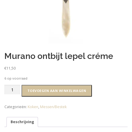
Murano ontbijt lepel créme
€
11,50
6 op voorraad
Murano
TOEVOEGEN AAN WINKELWAGEN
ontbijt
lepel
créme
Categorieën:
Koken
,
Messen/Bestek
aantal
Beschrijving