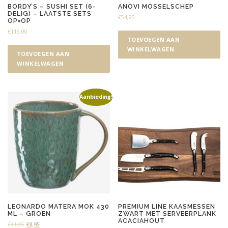
BORDY’S – SUSHI SET (6-
ANOVI MOSSELSCHEP
DELIG) – LAATSTE SETS
€
54,95
OP=OP
€
119,00
TOEVOEGEN AAN
WINKELWAGEN
TOEVOEGEN AAN
WINKELWAGEN
Aanbieding!
LEONARDO MATERA MOK 430
PREMIUM LINE KAASMESSEN
ML – GROEN
ZWART MET SERVEERPLANK
ACACIAHOUT
O
H
€
11,95
€
8,95