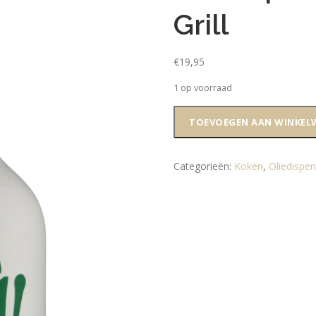
Grill
€
19,95
1 op voorraad
Oliedispenser
TOEVOEGEN AAN WINKEL
–
King
of
Categorieën:
Koken
,
Oliedispe
the
Grill
aantal