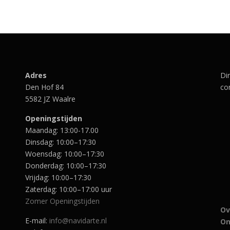
k
r
n
p
e
i
k
r
j
e
i
s
l
j
i
i
s
k
s
j
i
e
:
k
s
p
€
Adres
Di
e
:
r
9
Den Hof 84
con
p
€
,
5582 JZ Waalre
r
2
7
i
0
s
0
Openingstijden
j
9
w
.
Maandag: 13:00-17.00
s
,
a
w
0
Dinsdag: 10:00–17:30
s
a
0
Woensdag: 10:00–17:30
s
.
Donderdag: 10:00–17:30
€
:
1
Vrijdag: 10:00–17:30
€
2
Zaterdag: 10:00–17:00 uur
3
Zomer Openingstijden
5
9
Ov
5
5
E-mail:
info@navidarte.nl
On
,