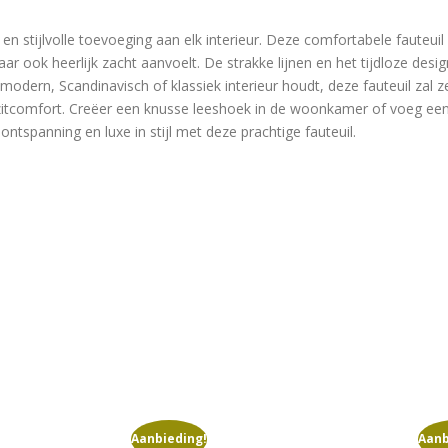
n stijlvolle toevoeging aan elk interieur. Deze comfortabele fauteuil
maar ook heerlijk zacht aanvoelt. De strakke lijnen en het tijdloze des
n modern, Scandinavisch of klassiek interieur houdt, deze fauteuil zal 
rig zitcomfort. Creëer een knusse leeshoek in de woonkamer of voeg ee
ntspanning en luxe in stijl met deze prachtige fauteuil.
Aanbieding!
Aanb