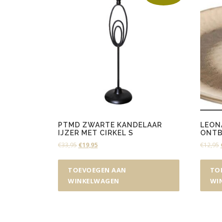
PTMD ZWARTE KANDELAAR
LEON
IJZER MET CIRKEL S
ONTB
O
H
€
33,95
€
19,95
€
12,95
o
u
r
i
TOEVOEGEN AAN
TO
s
d
WINKELWAGEN
WI
p
i
r
g
o
e
n
p