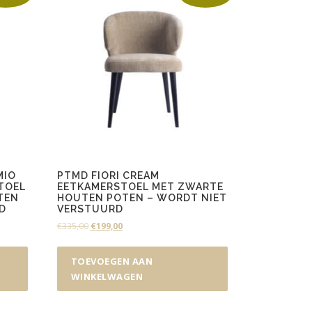
MIO
PTMD FIORI CREAM
TOEL
EETKAMERSTOEL MET ZWARTE
TEN
HOUTEN POTEN – WORDT NIET
D
VERSTUURD
O
H
€
335,00
€
199,00
o
u
r
i
TOEVOEGEN AAN
s
d
WINKELWAGEN
p
i
r
g
o
e