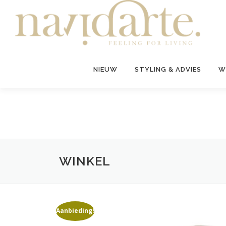
Ga
naar
de
inhoud
NIEUW
STYLING & ADVIES
W
WINKEL
Aanbieding!