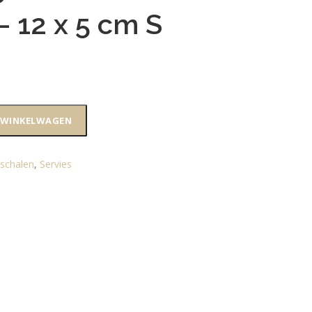
– 12 x 5 cm S
 WINKELWAGEN
,
schalen
,
Servies