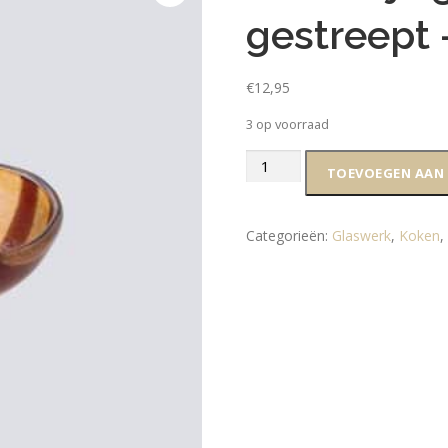
gestreept 
€
12,95
3 op voorraad
Schaaltje
TOEVOEGEN AAN
glas
bruin/amber
gestreept
Categorieën:
Glaswerk
,
Koken
-
12
x
5
cm
S
aantal