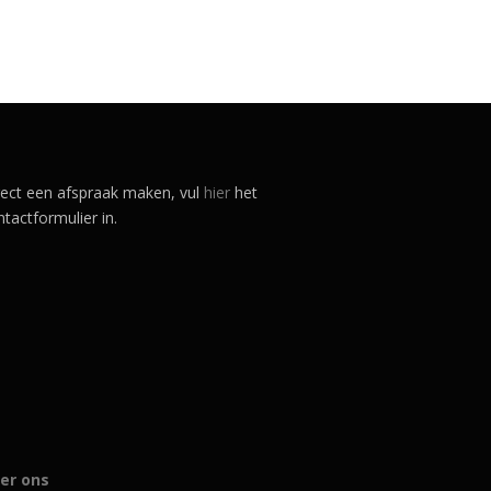
rect een afspraak maken, vul
hier
het
tactformulier in.
er ons