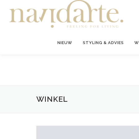
Ga
naar
de
inhoud
NIEUW
STYLING & ADVIES
W
WINKEL