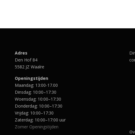
r
g
o
e
n
p
k
r
e
i
l
j
i
s
j
i
k
s
Adres
Di
e
:
Den Hof 84
con
p
€
5582 JZ Waalre
r
9
i
,
Openingstijden
j
7
Maandag: 13:00-17.00
s
0
w
.
Dinsdag: 10:00–17:30
a
Woensdag: 10:00–17:30
s
Donderdag: 10:00–17:30
:
Vrijdag: 10:00–17:30
€
Zaterdag: 10:00–17:00 uur
1
Zomer Openingstijden
2
Ov
,