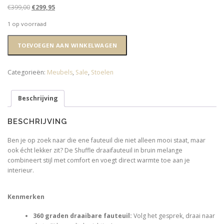
O
H
€
399,00
€
299,95
o
u
1 op voorraad
r
i
s
d
Shuffle
TOEVOEGEN AAN WINKELWAGEN
p
i
draaifauteuil
r
g
bruin
o
e
melange
Categorieën:
Meubels
,
Sale
,
Stoelen
n
p
-
k
r
wordt
e
i
Beschrijving
niet
l
j
verstuurd
i
s
aantal
BESCHRIJVING
j
i
k
s
Ben je op zoek naar die ene fauteuil die niet alleen mooi staat, maar
e
:
ook écht lekker zit? De Shuffle draaifauteuil in bruin melange
p
€
combineert stijl met comfort en voegt direct warmte toe aan je
r
2
interieur.
i
9
j
9
Kenmerken
s
,
w
9
360 graden draaibare fauteuil
:
Volg het gesprek, draai naar
a
5