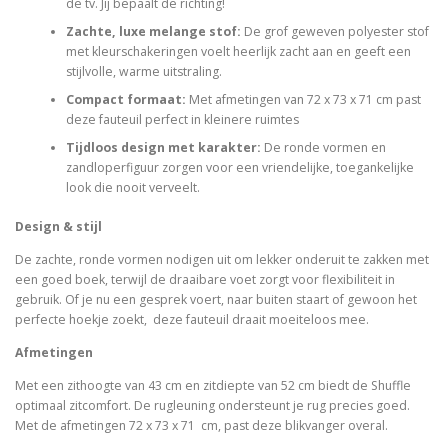
de tv. Jij bepaalt de richting!
s
.
:
Zachte, luxe melange stof
:
De grof geweven polyester stof
€
met kleurschakeringen voelt heerlijk zacht aan en geeft een
3
stijlvolle, warme uitstraling.
9
Compact formaat
:
Met afmetingen van 72 x 73 x 71 cm past
9
deze fauteuil perfect in kleinere ruimtes
,
0
Tijdloos design met karakter
:
De ronde vormen en
0
zandloperfiguur zorgen voor een vriendelijke, toegankelijke
.
look die nooit verveelt.
Design & stijl
De zachte, ronde vormen nodigen uit om lekker onderuit te zakken met
een goed boek, terwijl de draaibare voet zorgt voor flexibiliteit in
gebruik. Of je nu een gesprek voert, naar buiten staart of gewoon het
perfecte hoekje zoekt, deze fauteuil draait moeiteloos mee.
Afmetingen
Met een zithoogte van 43 cm en zitdiepte van 52 cm biedt de Shuffle
optimaal zitcomfort. De rugleuning ondersteunt je rug precies goed.
Met de afmetingen 72 x 73 x 71 cm, past deze blikvanger overal.