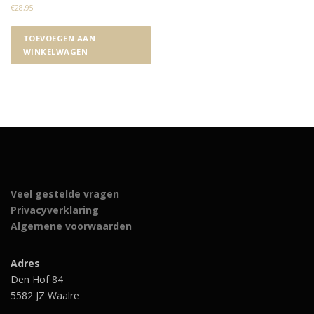
€
28,95
TOEVOEGEN AAN
WINKELWAGEN
Veel gestelde vragen
Privacyverklaring
Algemene voorwaarden
Adres
Den Hof 84
5582 JZ Waalre