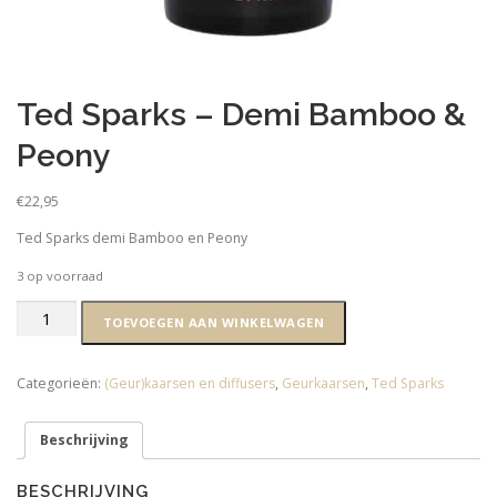
Ted Sparks – Demi Bamboo &
Peony
€
22,95
Ted Sparks demi Bamboo en Peony
3 op voorraad
Ted
TOEVOEGEN AAN WINKELWAGEN
Sparks
-
Demi
Categorieën:
(Geur)kaarsen en diffusers
,
Geurkaarsen
,
Ted Sparks
Bamboo
&
Beschrijving
Peony
aantal
BESCHRIJVING