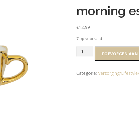
morning e
€
12,99
7 op voorraad
Urban
TOEVOEGEN AAN
Nature
Culture
good
Categorie:
Verzorging/Lifestyle
morning
espresso
cup
goud
aantal