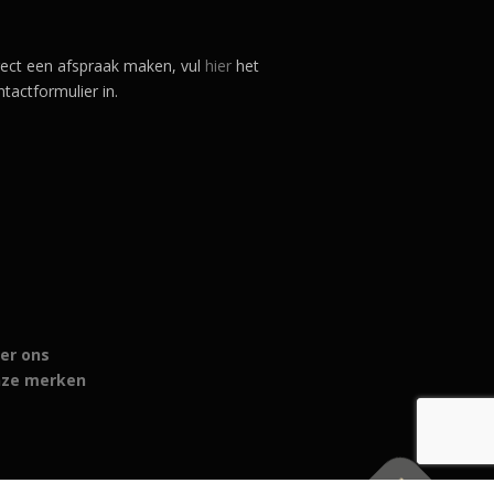
rect een afspraak maken, vul
hier
het
tactformulier in.
er ons
ze merken