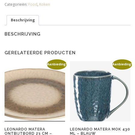
aux
Categorieën:
Food
,
Koken
baies
roses
Beschrijving
aantal
BESCHRIJVING
GERELATEERDE PRODUCTEN
Aanbieding!
Aanbieding!
LEONARDO MATERA
LEONARDO MATERA MOK 430
ONTBIJTBORD 23 CM –
ML – BLAUW