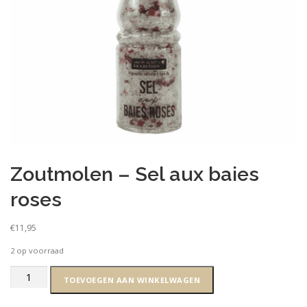
Zoutmolen – Sel aux baies
roses
€
11,95
2 op voorraad
Zoutmolen
TOEVOEGEN AAN WINKELWAGEN
-
Sel