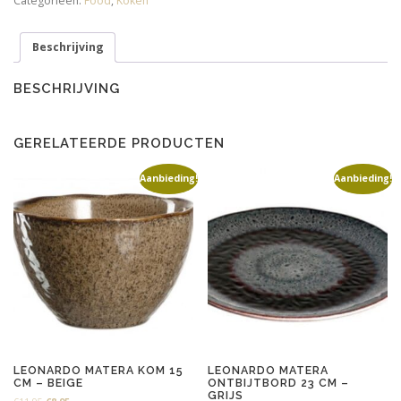
Categorieën:
Food
,
Koken
de
l'himalaya
Beschrijving
aantal
BESCHRIJVING
GERELATEERDE PRODUCTEN
Aanbieding!
Aanbieding!
LEONARDO MATERA KOM 15
LEONARDO MATERA
CM – BEIGE
ONTBIJTBORD 23 CM –
GRIJS