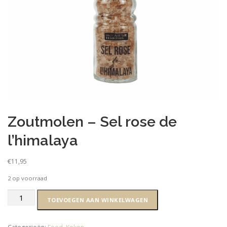
Zoutmolen – Sel rose de
l’himalaya
€
11,95
2 op voorraad
Zoutmolen
TOEVOEGEN AAN WINKELWAGEN
-
Sel
rose