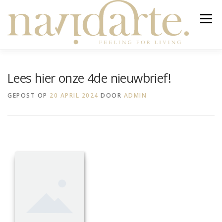
Ga
naar
Menu
de
inhoud
NIEUW
STYLING & ADVIES
WEBWINKEL
Lees hier onze 4de nieuwbrief!
GEPOST OP
20 APRIL 2024
DOOR
ADMIN
SALE
WINKEL
JOUW TAFEL
TAFELKLEED OP MAAT
OVER
NIEUWBRIEF
Producten zoeken
0 ITEMS