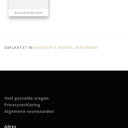
Nieuwsbrief 4de editie
GEPLAATST IN
NAVIDARTE NIEUWS
,
NIEUWBRIEF
Veel gestelde vragen
Privacyverklaring
Algemene voorwaarden
Adres