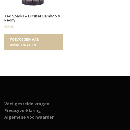
Ted Sparks – Diffuser Bamboo &
Peony
€
28,95
TOEVOEGEN AAN
WINKELWAGEN
Veel gestelde vragen
Privacyverklaring
Algemene voorwaarden