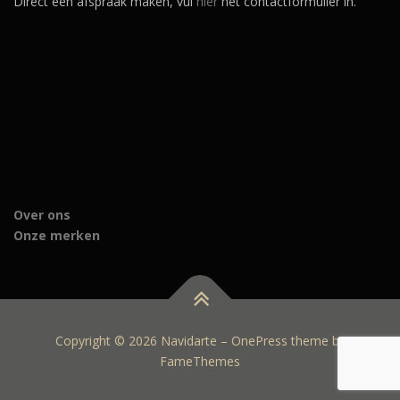
Direct een afspraak maken, vul
hier
het contactformulier in.
Over ons
Onze merken
Copyright © 2026 Navidarte
–
OnePress
theme by
FameThemes