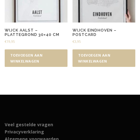
WIJCK AALST –
WIJCK EINDHOVEN –
PLATTEGROND 30×40 CM
POSTCARD
€
19,95
€
3,95
TOEVOEGEN AAN
TOEVOEGEN AAN
WINKELWAGEN
WINKELWAGEN
Veel gestelde vragen
Privacyverklaring
Algemene voorwaarden