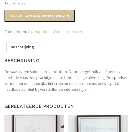
1 op voorraad
Vaas/plantenpot
TOEVOEGEN AAN WINKELWAGEN
fiber
clay
beige
Categorieën:
Vazen/potten
,
Woonaccessoires
75
x
Beschrijving
25
cm
aantal
BESCHRIJVING
De vaas is een subtiel en stijlvol item. Door het gebruik van fiberclay
heeft de vaas een prachtige matte betonachtige afwerking. De speelse
vormen en de natuurlijke tint creëren een harmonieus ontwerp dat
naadloos aansluit bij verschillende interieurstijlen.
GERELATEERDE PRODUCTEN