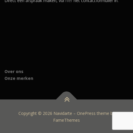
Direct een afspraak maken, vul
hier
het contactformulier in.
Over ons
Onze merken
Copyright © 2026 Navidarte
–
OnePress
theme by
FameThemes