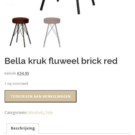
Bella kruk fluweel brick red
O
H
€
69,95
€
34,95
o
u
1 op voorraad
r
i
s
d
Bella
TOEVOEGEN AAN WINKELWAGEN
p
i
kruk
r
g
fluweel
o
e
brick
Categorieën:
Meubels
,
Sale
n
p
red
k
r
aantal
e
i
Beschrijving
l
j