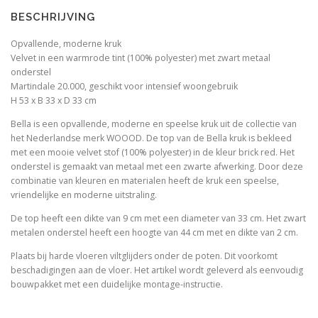
i
s
BESCHRIJVING
j
i
k
s
Opvallende, moderne kruk
e
:
Velvet in een warmrode tint (100% polyester) met zwart metaal
p
€
onderstel
r
3
Martindale 20.000, geschikt voor intensief woongebruik
i
4
H 53 x B 33 x D 33 cm
j
,
Bella is een opvallende, moderne en speelse kruk uit de collectie van
s
9
het Nederlandse merk WOOOD. De top van de Bella kruk is bekleed
w
5
met een mooie velvet stof (100% polyester) in de kleur brick red. Het
a
.
onderstel is gemaakt van metaal met een zwarte afwerking. Door deze
s
combinatie van kleuren en materialen heeft de kruk een speelse,
:
vriendelijke en moderne uitstraling.
€
6
De top heeft een dikte van 9 cm met een diameter van 33 cm. Het zwart
9
metalen onderstel heeft een hoogte van 44 cm met en dikte van 2 cm.
,
9
Plaats bij harde vloeren viltglijders onder de poten. Dit voorkomt
5
beschadigingen aan de vloer. Het artikel wordt geleverd als eenvoudig
.
bouwpakket met een duidelijke montage-instructie.