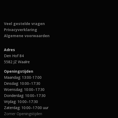
i
s
j
i
j
i
k
s
k
s
e
:
e
:
p
€
p
€
r
8
Veel gestelde vragen
r
3
i
,
Privacyverklaring
i
9
j
9
j
9
s
5
Algemene voorwaarden
s
,
w
.
w
0
a
a
0
s
Adres
s
.
:
Den Hof 84
:
€
€
5582 JZ Waalre
1
5
1
4
,
Openingstijden
9
9
Maandag: 13:00-17.00
,
5
Dinsdag: 10:00–17:30
0
.
0
Woensdag: 10:00–17:30
.
Donderdag: 10:00–17:30
Vrijdag: 10:00–17:30
Zaterdag: 10:00–17:00 uur
Zomer Openingstijden