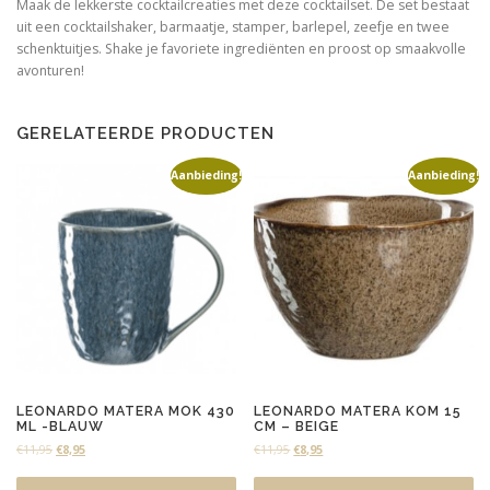
Maak de lekkerste cocktailcreaties met deze cocktailset. De set bestaat
uit een cocktailshaker, barmaatje, stamper, barlepel, zeefje en twee
schenktuitjes. Shake je favoriete ingrediënten en proost op smaakvolle
avonturen!
GERELATEERDE PRODUCTEN
Aanbieding!
Aanbieding!
LEONARDO MATERA MOK 430
LEONARDO MATERA KOM 15
ML -BLAUW
CM – BEIGE
O
H
O
H
€
11,95
€
8,95
€
11,95
€
8,95
o
u
o
u
r
i
r
i