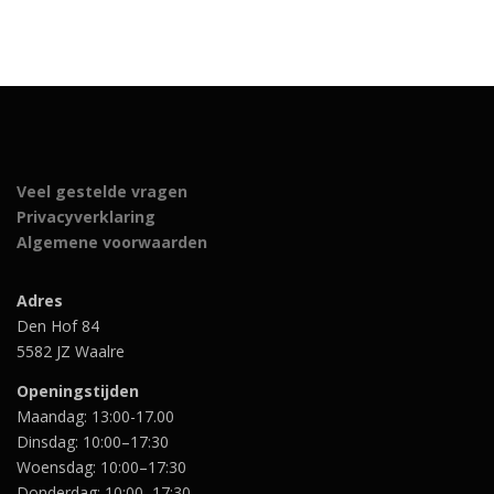
5
5
.
.
Veel gestelde vragen
Privacyverklaring
Algemene voorwaarden
Adres
Den Hof 84
5582 JZ Waalre
Openingstijden
Maandag: 13:00-17.00
Dinsdag: 10:00–17:30
Woensdag: 10:00–17:30
Donderdag: 10:00–17:30