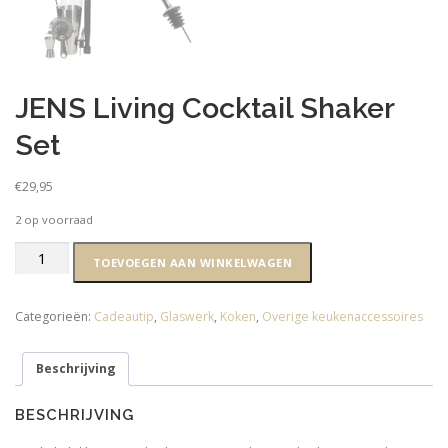
JENS Living Cocktail Shaker
Set
€
29,95
2 op voorraad
JENS
TOEVOEGEN AAN WINKELWAGEN
Living
Cocktail
Shaker
Categorieën:
Cadeautip
,
Glaswerk
,
Koken
,
Overige keukenaccessoires
Set
aantal
Beschrijving
BESCHRIJVING