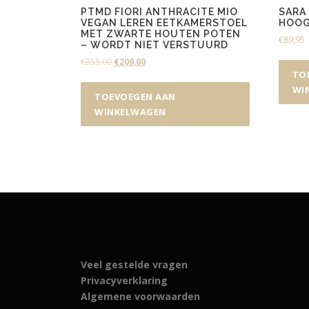
PTMD FIORI ANTHRACITE MIO
SARA
VEGAN LEREN EETKAMERSTOEL
HOOG
MET ZWARTE HOUTEN POTEN
€
89,95
– WORDT NIET VERSTUURD
O
H
€
355,00
€
209,00
TO
o
u
r
i
WI
TOEVOEGEN AAN
s
d
WINKELWAGEN
p
i
r
g
o
e
n
p
k
r
e
i
l
j
i
s
j
i
k
s
e
:
Veel gestelde vragen
p
€
Privacyverklaring
r
2
Algemene voorwaarden
i
0