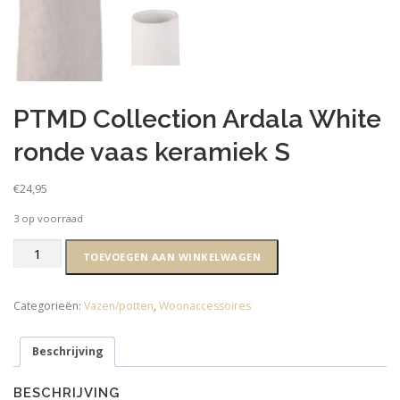
PTMD Collection Ardala White
ronde vaas keramiek S
€
24,95
3 op voorraad
PTMD
TOEVOEGEN AAN WINKELWAGEN
Collection
Ardala
White
Categorieën:
Vazen/potten
,
Woonaccessoires
ronde
vaas
Beschrijving
keramiek
S
aantal
BESCHRIJVING