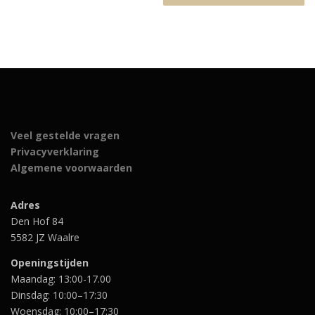
r
g
o
e
n
p
k
r
e
i
l
j
i
s
j
i
k
s
e
:
p
€
Veel gestelde vragen
r
1
Privacyverklaring
i
5
j
9
Algemene voorwaarden
s
,
w
9
a
5
Adres
s
.
Den Hof 84
:
€
5582 JZ Waalre
2
5
Openingstijden
9
Maandag: 13:00-17.00
,
Dinsdag: 10:00–17:30
9
5
Woensdag: 10:00–17:30