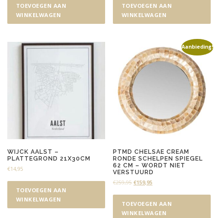
TOEVOEGEN AAN
TOEVOEGEN AAN
WINKELWAGEN
WINKELWAGEN
Aanbieding!
WIJCK AALST –
PTMD CHELSAE CREAM
PLATTEGROND 21X30CM
RONDE SCHELPEN SPIEGEL
62 CM – WORDT NIET
€
14,95
VERSTUURD
O
H
€
259,95
€
159,95
TOEVOEGEN AAN
o
u
r
i
WINKELWAGEN
TOEVOEGEN AAN
s
d
WINKELWAGEN
p
i