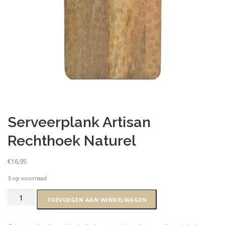
Serveerplank Artisan
Rechthoek Naturel
€
16,95
3 op voorraad
Serveerplank
TOEVOEGEN AAN WINKELWAGEN
Artisan
Rechthoek
Naturel