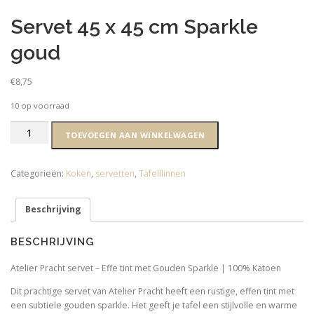
Servet 45 x 45 cm Sparkle
goud
€
8,75
10 op voorraad
Servet
TOEVOEGEN AAN WINKELWAGEN
45
x
45
Categorieën:
Koken
,
servetten
,
Tafelllinnen
cm
Sparkle
Beschrijving
goud
aantal
BESCHRIJVING
Atelier Pracht servet – Effe tint met Gouden Sparkle | 100% Katoen
Dit prachtige servet van Atelier Pracht heeft een rustige, effen tint met
een subtiele gouden sparkle. Het geeft je tafel een stijlvolle en warme