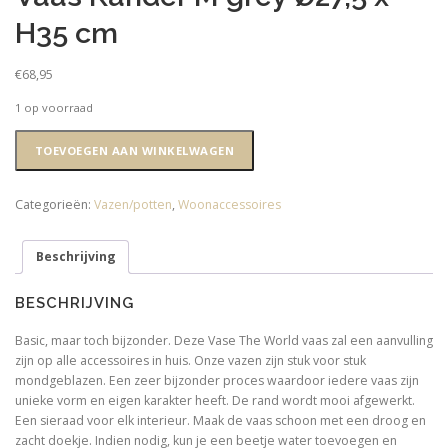
H35 cm
€
68,95
1 op voorraad
Vaas
TOEVOEGEN AAN WINKELWAGEN
Kander
M
grey
Categorieën:
Vazen/potten
,
Woonaccessoires
Ø27,5
x
Beschrijving
H35
cm
aantal
BESCHRIJVING
Basic, maar toch bijzonder. Deze Vase The World vaas zal een aanvulling
zijn op alle accessoires in huis. Onze vazen zijn stuk voor stuk
mondgeblazen. Een zeer bijzonder proces waardoor iedere vaas zijn
unieke vorm en eigen karakter heeft. De rand wordt mooi afgewerkt.
Een sieraad voor elk interieur. Maak de vaas schoon met een droog en
zacht doekje. Indien nodig, kun je een beetje water toevoegen en