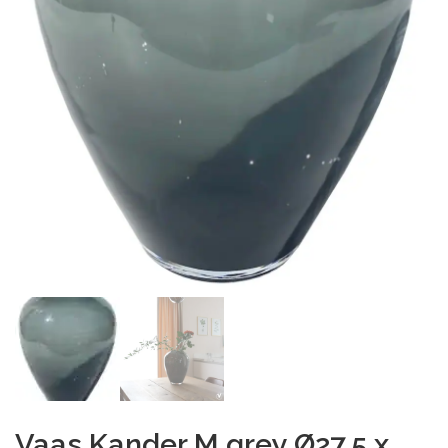
Vaas Kander M grey Ø27,5 x