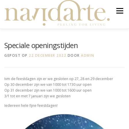
Ga
naar
Menu
de
inhoud
NIEUW
STYLING & ADVIES
WEBWINKEL
Speciale openingstijden
GEPOST OP
22 DECEMBER 2022
DOOR
ADMIN
SALE
WINKEL
JOUW TAFEL
Ivm de feestdagen zijn er we gesloten op 27, 28 en 29 december
TAFELKLEED OP MAAT
OVER
NIEUWBRIEF
Op 30 december zijn we van 1000 tot 1730 uur open
Op 31 december zijn we van 1000 tot 1600 uur open
Producten zoeken
3/1 tot en met 7 januari zijn we gesloten
0 ITEMS
Iedereen hele fijne feestdagen!